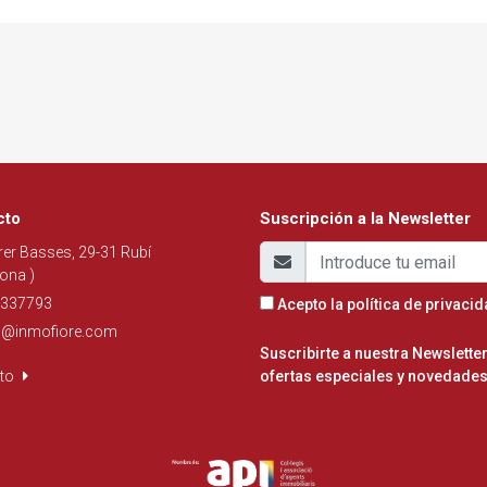
cto
Suscripción a la Newsletter
er Basses, 29-31 Rubí
ona )
337793
Acepto la
política de privaci
o@inmofiore.com
Suscribirte a nuestra Newslett
cto
ofertas especiales y novedades 