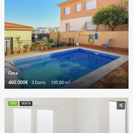
Casa
2
460.000€
3 Dorm..
105.00 m
TIPO
VENTA