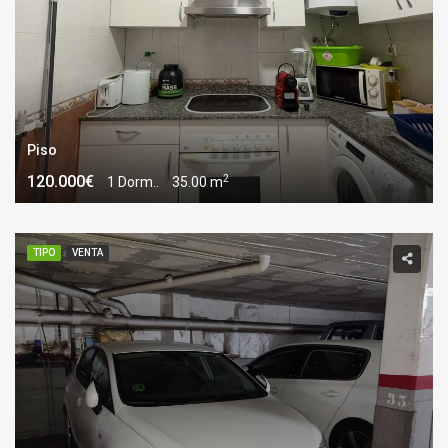
Piso
2
120.000€
1 Dorm..
35.00 m
TIPO
VENTA