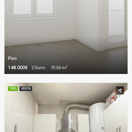
Piso
2
148.000€
2 Dorm..
70.00 m
TIPO
VENTA