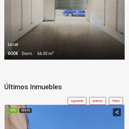
Local
2
600€
Dorm..
66.00 m
Últimos Inmuebles
siguiente
anterior
Todos
TIPO
VENTA