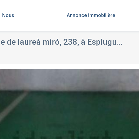
Nous
Annonce immobilière
e laureà miró, 238, à Esplugues de Llobregat, Barcelona