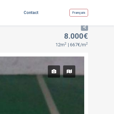
Contact
Français
8.000€
VENTE
2
2
12m
| 667€/m