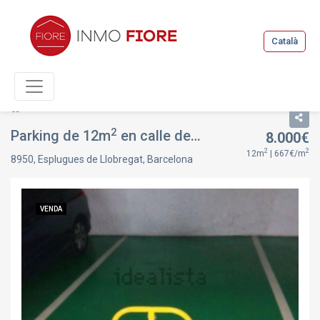
Català
Llistat
Fitxa immoble
2
Parking de 12m
en calle de laureà miró, 238, en Esplugues de Llobregat, Barcelona
8.000€
2
2
12m
| 667€/m
8950, Esplugues de Llobregat, Barcelona
VENDA