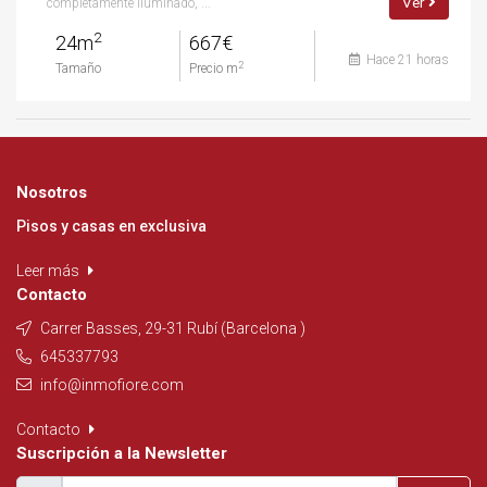
Ver
completamente iluminado, ...
2
24m
667€
Hace 21 horas
2
Tamaño
Precio m
Nosotros
Pisos y casas en exclusiva
Leer más
Contacto
Carrer Basses, 29-31 Rubí (Barcelona )
645337793
info@inmofiore.com
Contacto
Suscripción a la Newsletter