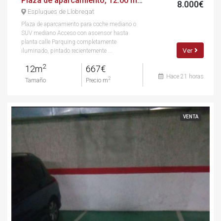
Plaza de aparcamiento, 12.00 m², calle de laureà miró, 238
8.000€
Esplugues de Llobregat
Plaza de aparcamiento para coche mediano o
SUV mediano Acceso con ascensor hasta
planta calle Parquing completamente
Ver
iluminado, pintado recientemente ...
2
12m
667€
Hace 21 horas
2
Tamaño
Precio m
VENTA